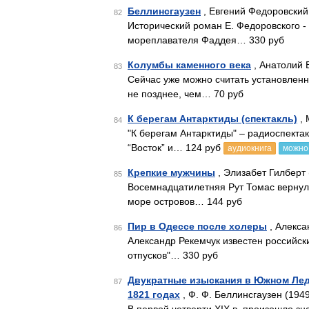
Беллинсгаузен
, Евгений Федоровский
82
Исторический роман Е. Федоровского -
мореплавателя Фаддея… 330 руб
Колумбы каменного века
, Анатолий 
83
Сейчас уже можно считать установлен
не позднее, чем… 70 руб
К берегам Антарктиды (спектакль)
, 
84
"К берегам Антарктиды" – радиоспекта
“Восток” и… 124 руб
аудиокнига
можно
Крепкие мужчины
, Элизабет Гилберт 
85
Восемнадцатилетняя Рут Томас вернула
море островов… 144 руб
Пир в Одессе после холеры
, Алекса
86
Александр Рекемчук известен российск
отпусков"… 330 руб
Двукратные изыскания в Южном Ледо
87
1821 годах
, Ф. Ф. Беллинсгаузен (194