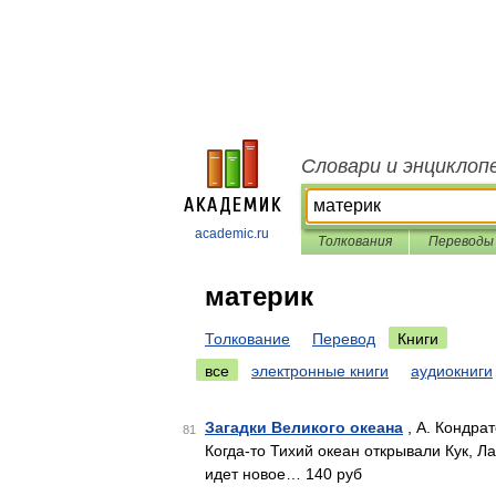
Словари и энциклоп
academic.ru
Толкования
Переводы
материк
Толкование
Перевод
Книги
все
электронные книги
аудиокниги
Загадки Великого океана
, А. Кондрат
81
Когда-то Тихий океан открывали Кук, Л
идет новое… 140 руб