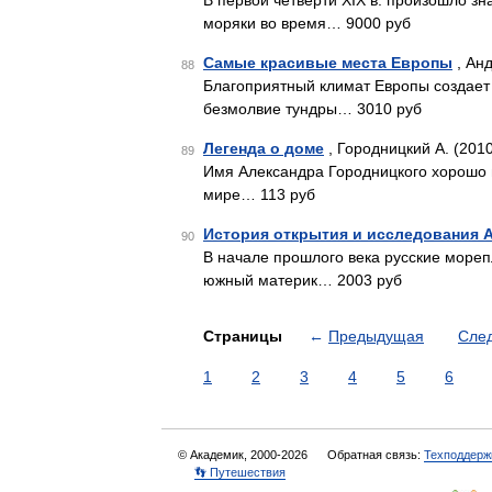
В первой четверти XIX в. произошло зн
моряки во время… 9000 руб
Самые красивые места Европы
, Анд
88
Благоприятный климат Европы создает
безмолвие тундры… 3010 руб
Легенда о доме
, Городницкий А. (201
89
Имя Александра Городницкого хорошо и
мире… 113 руб
История открытия и исследования 
90
В начале прошлого века русские мореп
южный материк… 2003 руб
Страницы
←
Предыдущая
Сле
1
2
3
4
5
6
© Академик, 2000-2026
Обратная связь:
Техподдерж
👣 Путешествия