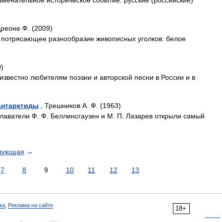
аменательное историческое событие: русские (российские)
реоне Ф. (2009)
 потрясающее разнообразие живописных уголков: белое
0)
звестно любителям поэзии и авторской песни в России и в
Антарктиды
, Трешников А. Ф. (1963)
лаватели Ф. Ф. Беллинсгаузен и М. П. Лазарев открыли самый
дующая
→
7
8
9
10
11
12
13
ка
,
Реклама на сайте
18+