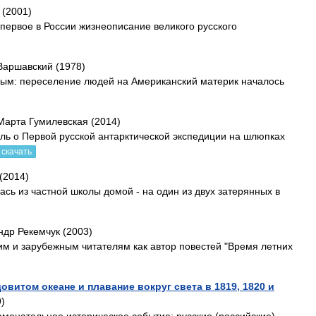
 (2001)
 первое в России жизнеописание великого русского
Варшавский (1978)
ным: переселение людей на Американский материк началось
Марта Гумилевская (2014)
кль о Первой русской антарктической экспедиции на шлюпках
 скачать
(2014)
сь из частной школы домой - на один из двух затерянных в
ндр Рекемчук (2003)
им и зарубежным читателям как автор повестей "Время летних
витом океане и плавание вокруг света в 1819, 1820 и
9)